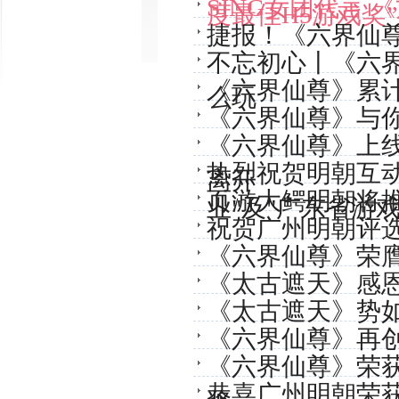
SING女团代言 
度最佳H5游戏奖”
捷报！《六界仙尊H
不忘初心丨《六
《六界仙尊》累计
么玩
《六界仙尊》与你
《六界仙尊》上线
热烈祝贺明朝互
离开
页游大鳄明朝将推
业"及"广东省游
祝贺广州明朝评选
《六界仙尊》荣
《太古遮天》感
《太古遮天》势
《六界仙尊》再
《六界仙尊》荣
恭喜广州明朝荣获2