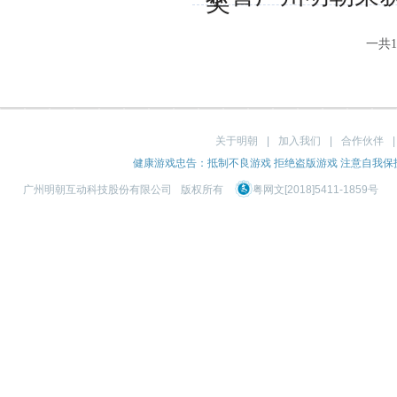
奖
一共
1
关于明朝
|
加入我们
|
合作伙伴
健康游戏忠告：抵制不良游戏 拒绝盗版游戏 注意自我保护
广州明朝互动科技股份有限公司
版权所有
粤网文[2018]5411-1859号